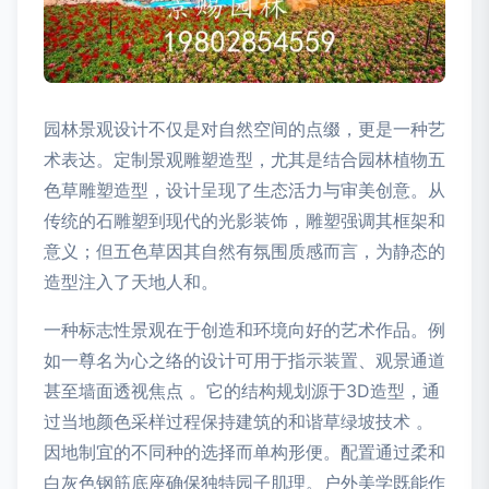
园林景观设计不仅是对自然空间的点缀，更是一种艺
术表达。定制景观雕塑造型，尤其是结合园林植物五
色草雕塑造型，设计呈现了生态活力与审美创意。从
传统的石雕塑到现代的光影装饰，雕塑强调其框架和
意义；但五色草因其自然有氛围质感而言，为静态的
造型注入了天地人和。
一种标志性景观在于创造和环境向好的艺术作品。例
如一尊名为心之络的设计可用于指示装置、观景通道
甚至墙面透视焦点 。它的结构规划源于3D造型，通
过当地颜色采样过程保持建筑的和谐草绿坡技术 。
因地制宜的不同种的选择而单构形便。配置通过柔和
白灰色钢筋底座确保独特园子肌理。户外美学既能作