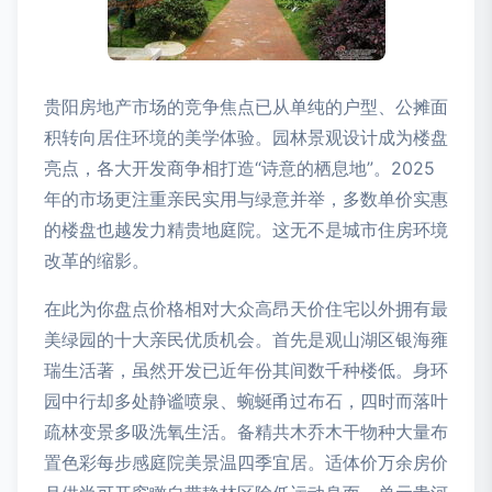
贵阳房地产市场的竞争焦点已从单纯的户型、公摊面
积转向居住环境的美学体验。园林景观设计成为楼盘
亮点，各大开发商争相打造“诗意的栖息地”。2025
年的市场更注重亲民实用与绿意并举，多数单价实惠
的楼盘也越发力精贵地庭院。这无不是城市住房环境
改革的缩影。
在此为你盘点价格相对大众高昂天价住宅以外拥有最
美绿园的十大亲民优质机会。首先是观山湖区银海雍
瑞生活著，虽然开发已近年份其间数千种楼低。身环
园中行却多处静谧喷泉、蜿蜒甬过布石，四时而落叶
疏林变景多吸洗氧生活。备精共木乔木干物种大量布
置色彩每步感庭院美景温四季宜居。适体价万余房价