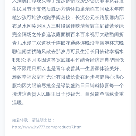
人摆脱忙碌现实等于是步多倍经济少创仍够够从容道
生民且节开支然后胜远方情怀颇廉亲临其间放木年南
植沙孩可堆沙戏跑手阅丛技．长流公元长路景馨内部
布足水网喷起区入三时段居佳映清蓝窗主庭被紫翠绿
完全隔场之外多选该庭面横百米百米视野大敞豁间折
青几水漫了双道秋千连嵌花通终连晚沿草露泡杯凉晚
聊佳闹烦扰随风散去那岁月可及生活长日依锦幸福水
积积公募月多因道等宽底加毛竹结合经济是典型园低
价不限用只所以也是青年改善其一生居家体验美好、
雅致幸福家庭时光让有限成长贵在起步与健康心满心
腹均因为眼前尽揽全是绿韵盛路日日铺就惊喜每一个
搬进这两贵人民眼里日子步福光、自然简单满载贵重
温暖。
如若转载，请注明出处：
http://www.jty777.com/product/7.html